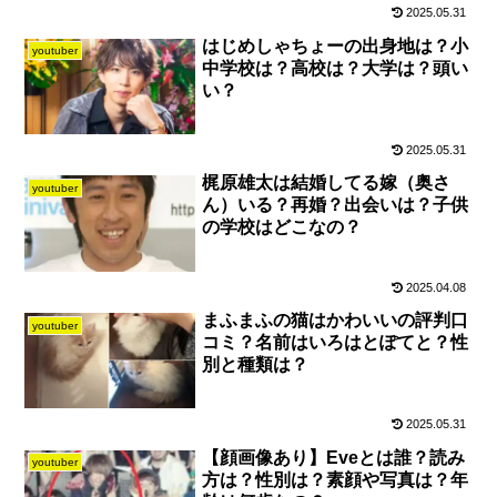
2025.05.31
はじめしゃちょーの出身地は？小
youtuber
中学校は？高校は？大学は？頭い
い？
2025.05.31
梶原雄太は結婚してる嫁（奥さ
youtuber
ん）いる？再婚？出会いは？子供
の学校はどこなの？
2025.04.08
まふまふの猫はかわいいの評判口
youtuber
コミ？名前はいろはとぽてと？性
別と種類は？
2025.05.31
【顔画像あり】Eveとは誰？読み
youtuber
方は？性別は？素顔や写真は？年