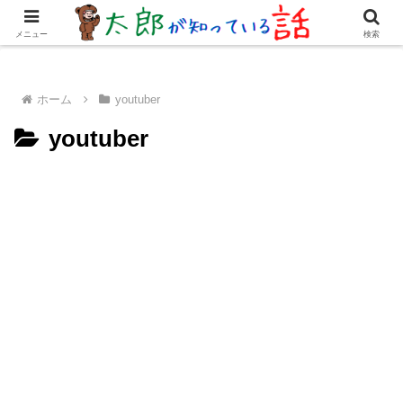
女優・俳優
有名人
youtuber
歌手・グループ
ドラマ・
メニュー
検索
ホーム
youtuber
youtuber