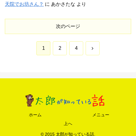
天院でお坊さん？
に
あかさたな
より
次のページ
次
1
2
4
へ
ホーム
メニュー
上へ
© 2015 太郎が知っている話.