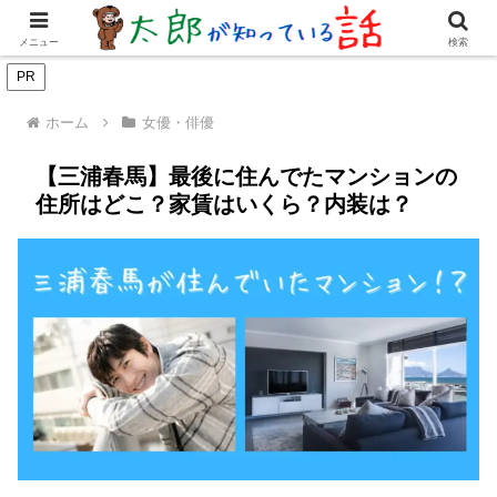
女優・俳優
有名人
youtuber
歌手・グループ
ドラマ・
メニュー
検索
PR
ホーム
女優・俳優
【三浦春馬】最後に住んでたマンションの
住所はどこ？家賃はいくら？内装は？