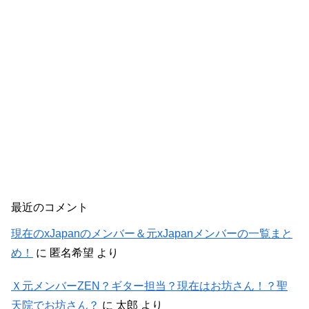
最近のコメント
現在のxJapanのメンバー＆元xJapanメンバーの一覧まと
め！
に
匿名希望
より
Ｘ元メンバーZEN？ギター担当？現在はお坊さん！？聖
天院でお坊さん？
に
太郎
より