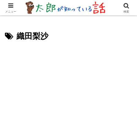
女優・俳優
有名人
youtuber
歌手・グループ
ドラマ・
メニュー
検索
織田梨沙