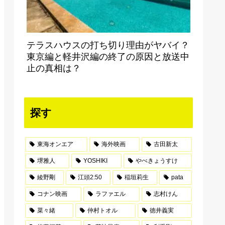
テラスハウスの打ち切り理由がヤバイ？
東京編と軽井沢編の終了の原因と放送中
止の真相は？
探す
東海オンエア
海外映画
古田新太
堺雅人
YOSHIKI
やべきょうすけ
綾野剛
江頭2:50
稲垣莉生
pata
コナン映画
ラファエル
志村けん
菜々緒
仲村トオル
徳井義実