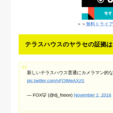
＞＞
無料トライア
テラスハウスのヤラセの証拠は
新しいテラスハウス普通にカメラマン的
pic.twitter.com/vFOlMeAXzS
— FOX🦊 (@dj_fooox)
November 2, 2016