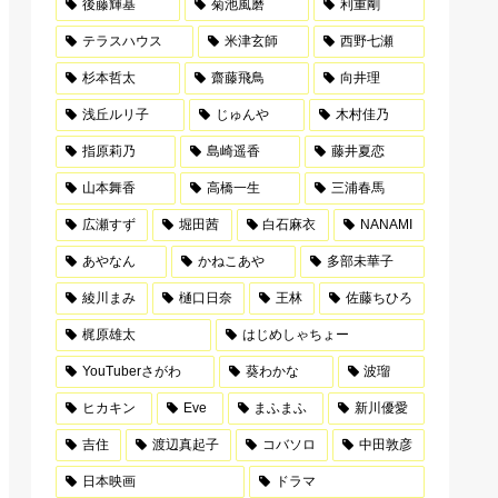
後藤輝基
菊池風磨
利重剛
テラスハウス
米津玄師
西野七瀬
杉本哲太
齋藤飛鳥
向井理
浅丘ルリ子
じゅんや
木村佳乃
指原莉乃
島崎遥香
藤井夏恋
山本舞香
高橋一生
三浦春馬
広瀬すず
堀田茜
白石麻衣
NANAMI
あやなん
かねこあや
多部未華子
綾川まみ
樋口日奈
王林
佐藤ちひろ
梶原雄太
はじめしゃちょー
YouTuberさがわ
葵わかな
波瑠
ヒカキン
Eve
まふまふ
新川優愛
吉住
渡辺真起子
コバソロ
中田敦彦
日本映画
ドラマ