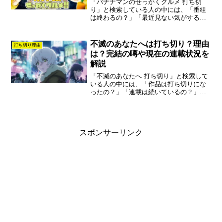
「バナナマンのせっかくグルメ 打ち切
り」と検索している人の中には、「番組
は終わるの？」「最近見ない気がするけ
ど大丈夫？」と気になっている人も多い
のではないでしょうか。結論から言う
と、バナナマンのせっかくグルメは現在
不滅のあなたへは打ち切り？理由
打ち切り理由
も放送が続いており打ち切り...
は？完結の噂や現在の連載状況を
解説
「不滅のあなたへ 打ち切り」と検索して
いる人の中には、「作品は打ち切りにな
ったの？」「連載は続いているの？」と
気になっている人も多いのではないでし
ょうか。結論から言うと、不滅のあなた
へは打ち切り作品ではありません。しか
し物語の展開や長期連載...
スポンサーリンク