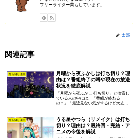
フリーライター業もしています。
太郎
関連記事
月曜から夜ふかしは打ち切り？理
打ち切り理由
由は？番組終了の噂や現在の放送
状況を徹底解説
「月曜から夜ふかし 打ち切り」と検索し
ている人の中には、「番組が終わる
の？」「最近見ない気がするけど大丈
夫？」と気になっている人も多いのでは
ないでしょうか。結論から言うと、月曜
から夜ふかしは現在も放送されており打
うる星やつら（リメイク）は打ち
打ち切り理由
ち切りになっていません。ただ...
切り？理由は？最終回・完結・ア
ニメの今後を解説