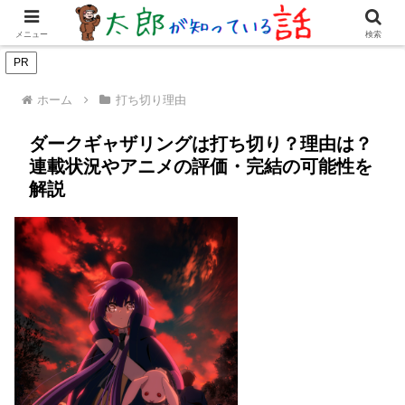
女優・俳優
有名人
youtuber
歌手・グループ
ドラマ・
メニュー
検索
PR
ホーム
打ち切り理由
ダークギャザリングは打ち切り？理由は？
連載状況やアニメの評価・完結の可能性を
解説