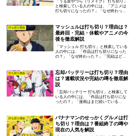
「うる星やつら（リメイク） 打ち切り」
と検索している人の中には、「アニメは
打ち切りになったの？」「なぜ終わった
の？」「続編はあるの？」と気になって
いる人も多いのではないでしょうか。結
論から言うと、うる星やつら（リメイ
マッシュルは打ち切り？理由は？
打ち切り理由
ク）は打ち切りではありま...
最終回・完結・休載やアニメの今
後を徹底解説
「マッシュル 打ち切り」と検索している
人の中には、「作品は打ち切りになった
の？」「なぜ終わった？」「完結はどう
なった？」と気になっている人も多いの
ではないでしょうか。結論から言うと、
マッシュルは打ち切りではなく完結した
忘却バッテリーは打ち切り？理由
打ち切り理由
作品です。原作漫画は最...
は？連載状況や完結の噂を徹底解
説
「忘却バッテリー 打ち切り」と検索して
いる人の中には、「作品は打ち切りにな
ったの？」「漫画はまだ続いている
の？」と気になっている人も多いのでは
ないでしょうか。結論から言うと、忘却
バッテリーは打ち切り作品ではありませ
バナナマンのせっかくグルメは打
打ち切り理由
ん。現在も人気漫画として連...
ち切り？理由は？番組終了の噂や
現在の人気を解説