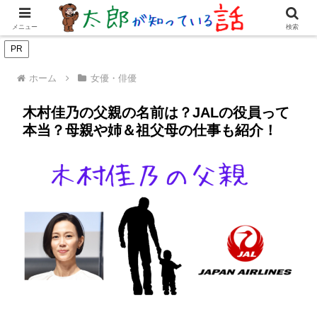
女優・俳優
有名人
youtuber
歌手・グループ
ドラマ・
メニュー
検索
PR
ホーム
女優・俳優
木村佳乃の父親の名前は？JALの役員って
本当？母親や姉＆祖父母の仕事も紹介！