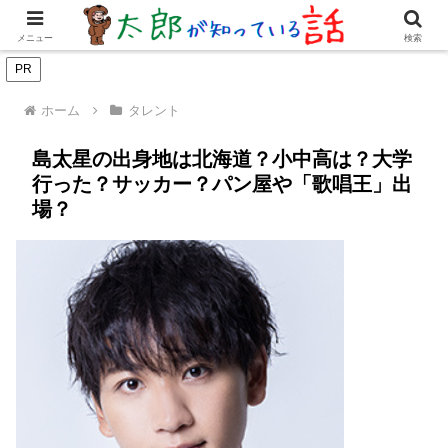
女優・俳優
有名人
youtuber
歌手・グループ
ドラマ・
メニュー
検索
PR
ホーム
タレント
島太星の出身地は北海道？小中高は？大学
行った？サッカー？パン屋や「歌唱王」出
場？