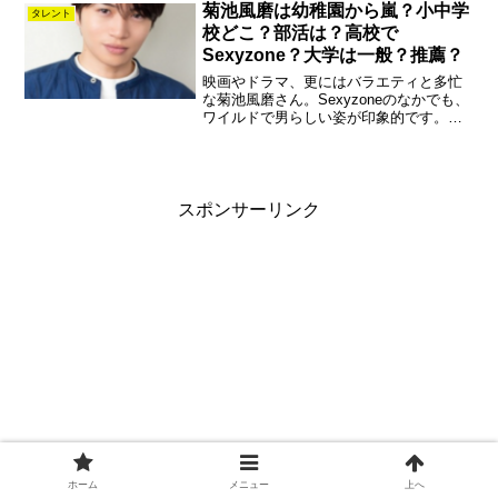
ょうか？病気という噂もありますが、な
菊池風磨は幼稚園から嵐？小中学
タレント
んの病気なのでしょうか？...
校どこ？部活は？高校で
Sexyzone？大学は一般？推薦？
映画やドラマ、更にはバラエティと多忙
な菊池風磨さん。Sexyzoneのなかでも、
ワイルドで男らしい姿が印象的です。学
生時代はどうだったのでしょう？幼稚園
から嵐って？小中学校はどこに？高校で
は既にSexyzoneだった？大学か推薦か？
部活はバ...
スポンサーリンク
ホーム
メニュー
上へ