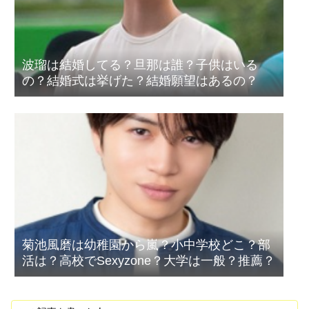
波瑠は結婚してる？旦那は誰？子供はいる
の？結婚式は挙げた？結婚願望はあるの？
菊池風磨は幼稚園から嵐？小中学校どこ？部
活は？高校でSexyzone？大学は一般？推薦？