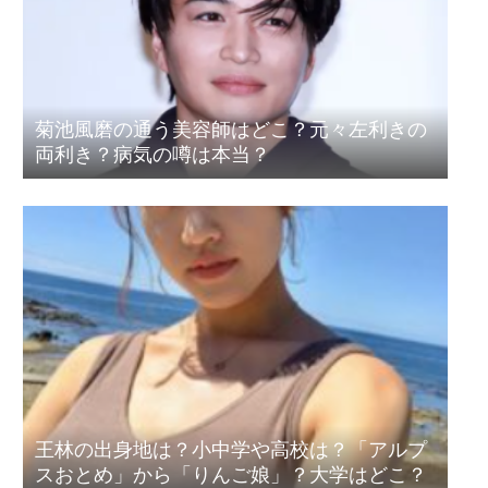
菊池風磨の通う美容師はどこ？元々左利きの
両利き？病気の噂は本当？
王林の出身地は？小中学や高校は？「アルプ
スおとめ」から「りんご娘」？大学はどこ？