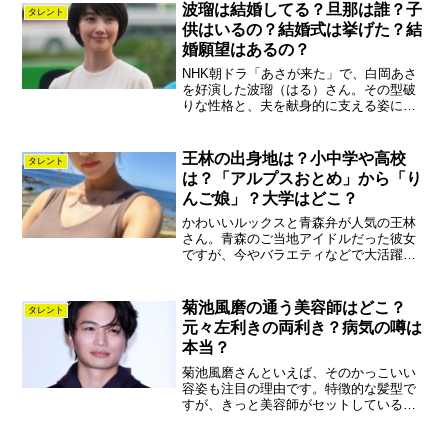
でになりました。そんな大東駿介さん
波瑠は結婚してる？旦那は誰？子
タレント
は、あまりトークバ...
供はいるの？結婚式は挙げた？結
婚願望はあるの？
NHK朝ドラ「あさが来た」で、白岡あさ
を好演した波瑠（はる）さん。その型破
りな性格と、夫を献身的に支える姿に多
くの視聴者が心を打たれました。そんな
波瑠さんですが、ネットでは結婚してる
という噂があります。だとしたら、旦那
王林の出身地は？小中学や高校
タレント
は誰でしょう？子供はい...
は？「アルプスおとめ」から「り
んご娘」？大学はどこ？
かわいいルックスと青森弁が人気の王林
さん。青森のご当地アイドルだった彼女
ですが、今やバラエティなどで大活躍し
ています。出身は、やっぱり青森なんで
しょうか？学生時代はどんな女の子だっ
たのでしょう。太郎ここでは、王林さん
菊池風磨の通う美容師はどこ？
タレント
の気になる素顔に迫ってみ...
元々左利きの両利き？病気の噂は
本当？
菊池風磨さんといえば、そのかっこいい
容姿も注目の理由です。特徴的な髪型で
すが、きっと美容師がセットしているの
でしょうね。美容師はどこのでしょう？
両利きという噂がありますが、本当でし