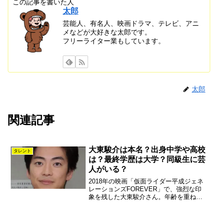
この記事を書いた人
太郎
芸能人、有名人、映画ドラマ、テレビ、アニ
メなどが大好きな太郎です。
フリーライター業もしています。
太郎
関連記事
大東駿介は本名？出身中学や高校
タレント
は？最終学歴は大学？同級生に芸
人がいる？
2018年の映画「仮面ライダー平成ジェネ
レーションズFOREVER」で、強烈な印
象を残した大東駿介さん。年齢を重ねる
ごとにその演技は深みを増していき、多
彩なキャラクターを器用に演じわけるま