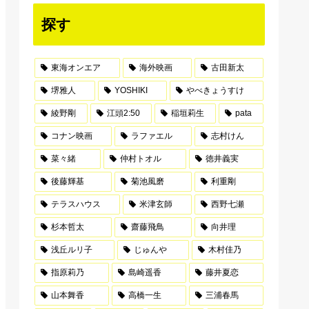
探す
東海オンエア
海外映画
古田新太
堺雅人
YOSHIKI
やべきょうすけ
綾野剛
江頭2:50
稲垣莉生
pata
コナン映画
ラファエル
志村けん
菜々緒
仲村トオル
徳井義実
後藤輝基
菊池風磨
利重剛
テラスハウス
米津玄師
西野七瀬
杉本哲太
齋藤飛鳥
向井理
浅丘ルリ子
じゅんや
木村佳乃
指原莉乃
島崎遥香
藤井夏恋
山本舞香
高橋一生
三浦春馬