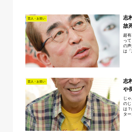
志
芸人・お笑い
故
超有
って
の声
は「
志
芸人・お笑い
や
じゃ
のじ
は？
ター