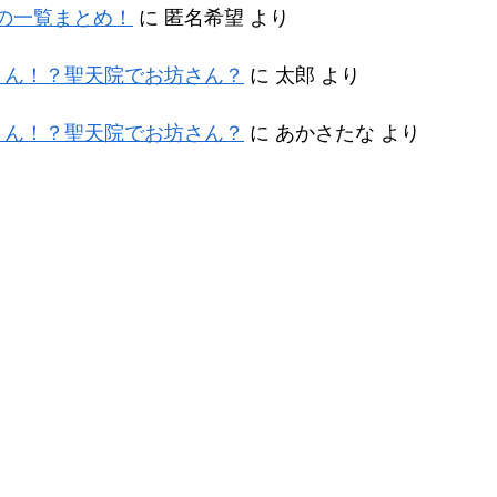
バーの一覧まとめ！
に
匿名希望
より
さん！？聖天院でお坊さん？
に
太郎
より
さん！？聖天院でお坊さん？
に
あかさたな
より