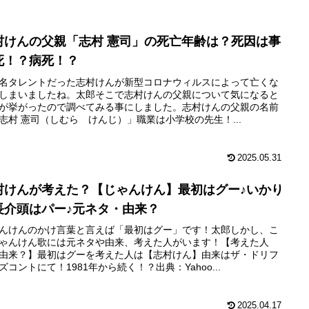
村けんの父親「志村 憲司」の死亡年齢は？死因は事
死！？病死！？
名タレントだった志村けんが新型コロナウィルスによって亡くな
しまいましたね。太郎そこで志村けんの父親について気になると
が挙がったので調べてみる事にしました。志村けんの父親の名前
志村 憲司（しむら けんじ）」職業は小学校の先生！...
2025.05.31
村けんが考えた？【じゃんけん】最初はグー♪いかり
長介頭はパー♪元ネタ・由来？
んけんのかけ言葉と言えば「最初はグー」です！太郎しかし、こ
ゃんけん歌には元ネタや由来、考えた人がいます！【考えた人
由来？】最初はグーを考えた人は【志村けん】由来はザ・ドリフ
ズコントにて！1981年から続く！？出典：Yahoo...
2025.04.17