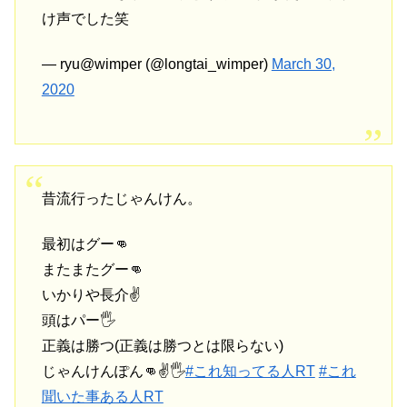
け声でした笑
— ryu@wimper (@longtai_wimper)
March 30,
2020
昔流行ったじゃんけん。
最初はグー👊
またまたグー👊
いかりや長介✌️
頭はパー🖐
正義は勝つ(正義は勝つとは限らない)
じゃんけんぽん👊✌️🖐
#これ知ってる人RT
#これ
聞いた事ある人RT