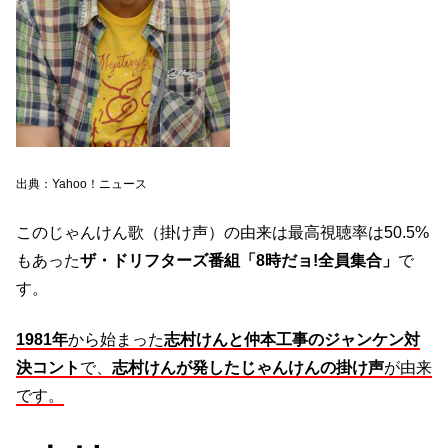
出典：Yahoo！ニュース
このじゃんけん歌（掛け声）の由来は最高視聴率は50.5%
もあった
ザ・ドリフターズ番組「8時だョ!全員集合」
で
す。
1981年
から始まった
志村けんと仲本工事のジャンケン対
決コント
で、
志村けんが発したじゃんけんの掛け声
が由来
です。