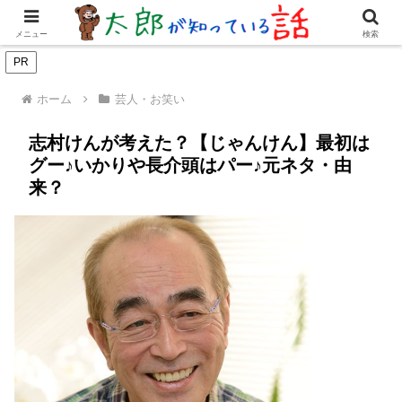
女優・俳優
有名人
youtuber
歌手・グループ
ドラマ・
メニュー
検索
PR
ホーム
芸人・お笑い
志村けんが考えた？【じゃんけん】最初は
グー♪いかりや長介頭はパー♪元ネタ・由
来？