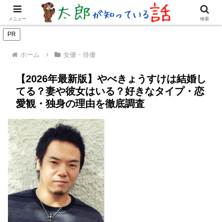
女優・俳優
有名人
youtuber
歌手・グループ
ドラマ・
メニュー
検索
PR
ホーム
女優・俳優
【2026年最新版】やべきょうすけは結婚し
てる？妻や彼女はいる？好きなタイプ・恋
愛観・独身の理由を徹底調査